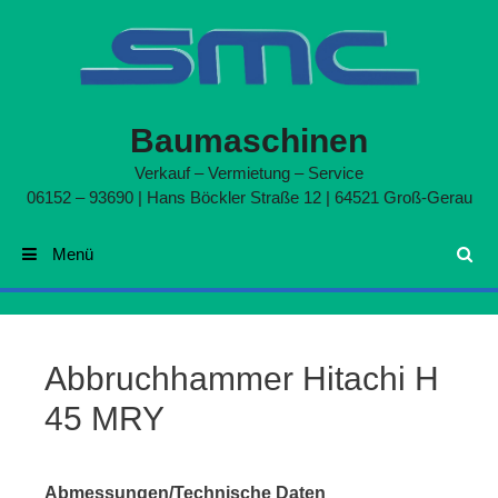
Zum Inhalt springen
Baumaschinen
Verkauf – Vermietung – Service
06152 – 93690 | Hans Böckler Straße 12 | 64521 Groß-Gerau
Menü
Suchen
Abbruchhammer Hitachi H
45 MRY
Abmessungen/Technische Daten