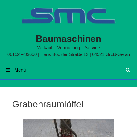
Zum Inhalt springen
Baumaschinen
Verkauf – Vermietung – Service
06152 – 93690 | Hans Böckler Straße 12 | 64521 Groß-Gerau
Menü
Suchen
Grabenraumlöffel